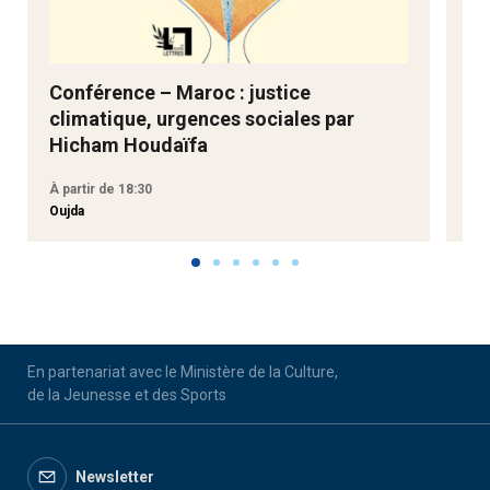
Conférence – Maroc : justice
Ne
climatique, urgences sociales par
Go
Hicham Houdaïfa
À partir de 18:30
À p
Oujda
Aga
En partenariat avec le Ministère de la Culture,
de la Jeunesse et des Sports
Newsletter