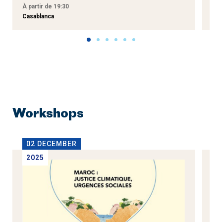
À partir de 19:30
À p
Casablanca
Tan
Workshops
02 DECEMBER
1
2025
2