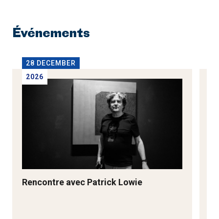
Événements
28 DECEMBER
2
2026
2
Rencontre avec Patrick Lowie
Re
M