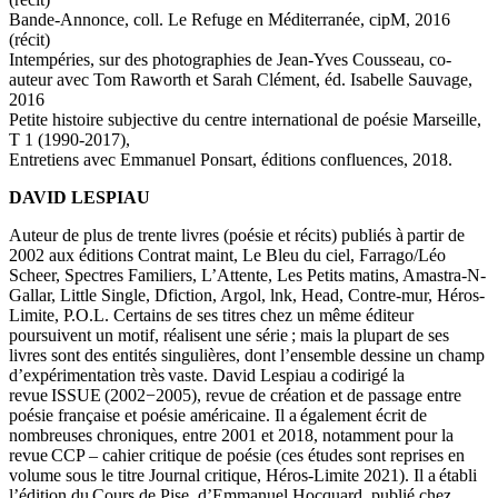
Bande-Annonce, coll. Le Refuge en Méditerranée, cipM, 2016
(récit)
Intempéries, sur des photographies de Jean-Yves Cousseau, co-
auteur avec Tom Raworth et Sarah Clément, éd. Isabelle Sauvage,
2016
Petite histoire subjective du centre international de poésie Marseille,
T 1 (1990-2017),
Entretiens avec Emmanuel Ponsart, éditions confluences, 2018.
DAVID LESPIAU
Auteur de plus de trente livres (poésie et récits) publiés à partir de
2002 aux éditions Contrat maint, Le Bleu du ciel, Farrago/Léo
Scheer, Spectres Familiers, L’Attente, Les Petits matins, Amastra-N-
Gallar, Little Single, Dfiction, Argol, lnk, Head, Contre-mur, Héros-
Limite, P.O.L. Certains de ses titres chez un même éditeur
poursuivent un motif, réalisent une série ; mais la plupart de ses
livres sont des entités singulières, dont l’ensemble dessine un champ
d’expérimentation très vaste. David Lespiau a codirigé la
revue ISSUE (2002−2005), revue de création et de passage entre
poésie française et poésie américaine. Il a également écrit de
nombreuses chroniques, entre 2001 et 2018, notamment pour la
revue CCP – cahier critique de poésie (ces études sont reprises en
volume sous le titre Journal critique, Héros-Limite 2021). Il a établi
l’édition du Cours de Pise, d’Emmanuel Hocquard, publié chez