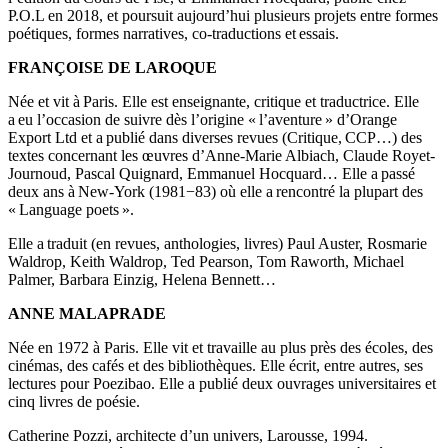
P.O.L en 2018, et poursuit aujourd’hui plusieurs projets entre formes
poétiques, formes narratives, co-traductions et essais.
FRANÇOISE DE LAROQUE
Née et vit à Paris. Elle est enseignante, critique et traductrice. Elle
a eu l’occasion de suivre dès l’origine « l’aventure » d’Orange
Export Ltd et a publié dans diverses revues (Critique, CCP…) des
textes concernant les œuvres d’Anne-Marie Albiach, Claude Royet-
Journoud, Pascal Quignard, Emmanuel Hocquard… Elle a passé
deux ans à New-York (1981−83) où elle a rencontré la plupart des
« Language poets ».
Elle a traduit (en revues, anthologies, livres) Paul Auster, Rosmarie
Waldrop, Keith Waldrop, Ted Pearson, Tom Raworth, Michael
Palmer, Barbara Einzig, Helena Bennett…
ANNE MALAPRADE
Née en 1972 à Paris. Elle vit et travaille au plus près des écoles, des
cinémas, des cafés et des bibliothèques. Elle écrit, entre autres, ses
lectures pour Poezibao. Elle a publié deux ouvrages universitaires et
cinq livres de poésie.
Catherine Pozzi, architecte d’un univers, Larousse, 1994.