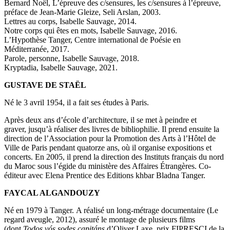
Bernard Noël, L’épreuve des c/sensures, les c/sensures à l’épreuve,
préface de Jean-Marie Gleize, Seli Arslan, 2003.
Lettres au corps, Isabelle Sauvage, 2014.
Notre corps qui êtes en mots, Isabelle Sauvage, 2016.
L’Hypothèse Tanger, Centre international de Poésie en
Méditerranée, 2017.
Parole, personne, Isabelle Sauvage, 2018.
Kryptadia, Isabelle Sauvage, 2021.
GUSTAVE DE STAËL
Né le 3 avril 1954, il a fait ses études à Paris.
Après deux ans d’école d’architecture, il se met à peindre et
graver, jusqu’à réaliser des livres de bibliophilie. Il prend ensuite la
direction de l’Association pour la Promotion des Arts à l’Hôtel de
Ville de Paris pendant quatorze ans, où il organise expositions et
concerts. En 2005, il prend la direction des Instituts français du nord
du Maroc sous l’égide du ministère des Affaires Étrangères. Co-
éditeur avec Elena Prentice des Editions khbar Bladna Tanger.
FAYCAL ALGANDOUZY
Né en 1979 à Tanger.
A réalisé un long-métrage documentaire (Le
regard aveugle, 2012), assuré le montage de plusieurs films
(dont
Todos vós sodes capitáns
d’Oliver Laxe
, prix FIPRESCI de la