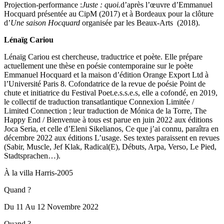
Projection-performance :
Juste : quoi.
d’après l’œuvre d’Emmanuel
Hocquard présentée au CipM (2017) et à Bordeaux pour la clôture
d’
Une saison Hocquard
organisée par les Beaux-Arts (2018).
Lénaïg Cariou
Lénaïg Cariou est chercheuse, traductrice et poète. Elle prépare
actuellement une thèse en poésie contemporaine sur le poète
Emmanuel Hocquard et la maison d’édition Orange Export Ltd à
l’Université Paris 8. Cofondatrice de la revue de poésie Point de
chute et initiatrice du Festival Poet.e.s.s.e.s, elle a cofondé, en 2019,
le collectif de traduction transatlantique Connexion Limitée /
Limited Connection ; leur traduction de Mónica de la Torre, The
Happy End / Bienvenue à tous est parue en juin 2022 aux éditions
Joca Seria, et celle d’Eleni Sikelianos, Ce que j’ai connu, paraîtra en
décembre 2022 aux éditions L’usage. Ses textes paraissent en revues
(Sabir, Muscle, Jef Klak, Radical(E), Débuts, Arpa, Verso, Le Pied,
Stadtsprachen…).
À la villa Harris-2005
Quand ?
Du 11 Au 12 Novembre 2022
Quand ?