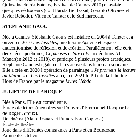
Quinzaine de réalisateurs, Festival de Cannes 2010) et assisté
quelques réalisateurs (dont Farida Benlyazid, Gerardo Olivares et
Javier Rebollo).
Vit entre Tanger et le Sud marocain.
STEPHANIE GAOU
Née à Cannes, Stéphanie Gaou s’est installée en 2004 à Tanger et a
ouvert en 2010
Les Insolites
, une librairie/galerie et espace
anticonformiste de réflexion et de création. Parallèlement, elle écrit
deux récits poétiques,
Capiteuses
et
Staccato
aux éditions Al
Manar(en 2012 et 2018), et participe à plusieurs projets artistiques.
Stéphanie Gaou est également très active dans le réseau solidaire.
Elle a créé en 2020 l’opération de parrainage
« Je promeus la lecture
au Maroc »
et
Les Insolites
a reçu en 2021 le Prix de la Librairie
Hors de France par le magazine
Livres Hebdo
.
JULIETTE DE LAROQUE
Née à Paris. Elle est comédienne.
Études de lettres (mémoires sur l’œuvre d’Emmanuel Hocquard et
de Roger Giroux).
De cinéma (Alain Resnais et Francis Ford Coppola).
École de théâtre.
Joue dans différentes compagnies à Paris et en Bourgogne.
Anime des ateliers.