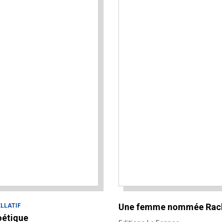
Une femme nommée Rac
ELLATIF
oétique