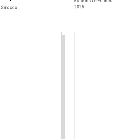
Editions Le Fennec
2025
u Sirocco