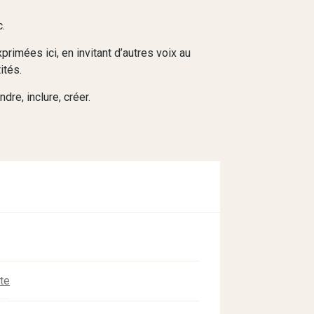
c.
xprimées ici, en invitant d’autres voix au
tités.
dre, inclure, créer.
te