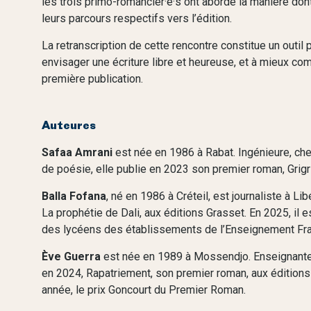
les trois primo-romancier·e·s ont abordé la manière dont l
leurs parcours respectifs vers l’édition.
La retranscription de cette rencontre constitue un outil 
envisager une écriture libre et heureuse, et à mieux co
première publication. ​
Auteures
Safaa Amrani
est née en 1986 à Rabat. Ingénieure, chef
de poésie, elle publie en 2023 son premier roman, Grigri
Balla Fofana
, né en 1986 à Créteil, est journaliste à Li
La prophétie de Dali, aux éditions Grasset. En 2025, il est
des lycéens des établissements de l’Enseignement Fra
Ève Guerra
est née en 1989 à Mossendjo. Enseignante de
en 2024, Rapatriement, son premier roman, aux édition
année, le prix Goncourt du Premier Roman.