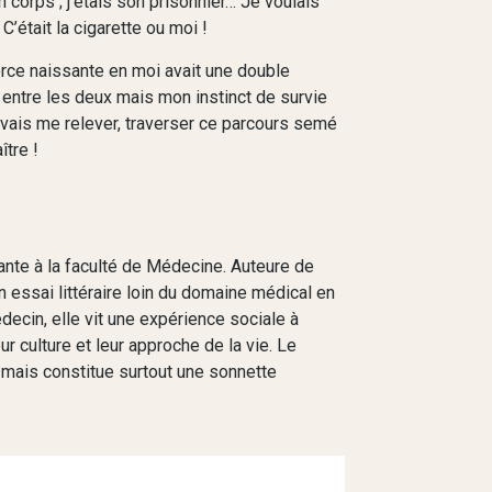
corps ; j’étais son prisonnier… Je voulais
 C’était la cigarette ou moi !
force naissante en moi avait une double
ais entre les deux mais mon instinct de survie
 devais me relever, traverser ce parcours semé
ître !
nte à la faculté de Médecine. Auteure de
un essai littéraire loin du domaine médical en
ecin, elle vit une expérience sociale à
ur culture et leur approche de la vie. Le
 mais constitue surtout une sonnette