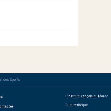
 et des Sports
L’institut Français du Maroc
os
Culturethèque
ontacter