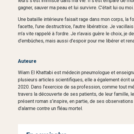
leurs s’est immiscé dans ma vie. Il s’est emparé de mon 
gagner, sauver ma peau et lui survivre. C’était lui ou moi.
Une bataille intérieure faisait rage dans mon corps, la 
facette, l’une destructrice, l’autre libératrice. Je vacill
m’a vite rappelé à l’ordre. Je n’avais guère le choix, je
d’embûches, mais aussi d’espoir pour me libérer et rena
Auteure
Wiam El Khattabi est médecin pneumologue et enseigna
plusieurs articles scientifiques, elle a également écrit 
2020. Dans l’exercice de sa profession, comme tout méd
travers la découverte de ses patients, de leur famille, le
présent roman s’inspire, en partie, de ses observations
d’alarme contre un fléau mortel.