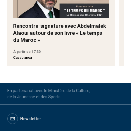
Rencontre-signature avec Abdelmalek
Re
Alaoui autour de son livre « Le temps
Al
du Maroc »
du
À partir de 17:30
À p
Casablanca
Cas
En partenariat avec le Ministère de la Culture,
de la Jeunesse et des Sports
Newsletter