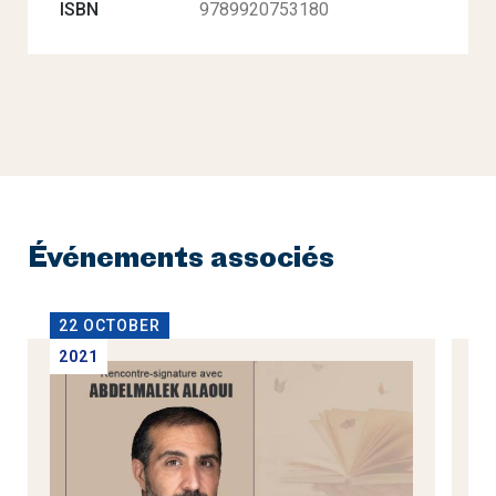
ISBN
9789920753180
Événements associés
22 OCTOBER
2
2021
2