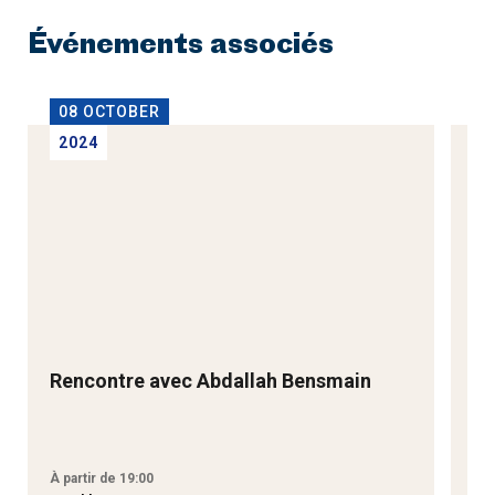
Événements associés
08 OCTOBER
0
2024
2
Rencontre avec Abdallah Bensmain
Co
B
À partir de 19:00
À p