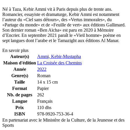
Né à Taza, Kebir Ammi vit à Paris depuis plus de trente ans.
Romancier, essayiste et dramaturge, Kebir Ammi est notamment
l’auteur du «Ciel sans détours», des «Vertus immorales», du
«Partage du monde» et de «Feuille de vert» aux éditions Gallimard.
Son dernier roman «Ben Aïcha» est paru en 2020 à Mémoire
d’Encrier. En septembre 2021 paraît le «Vieil homme» poème en
sept langues dont l’arabe et le Tamazight aux éditions Al Manar.
En savoir plus
Auteur(s)
Ammi, Kebir-Mustapha
Maison d'édition
La Croisée des Chemins
Année
2022
Genre(s)
Roman
Taille
14 x 15 cm
Format
Papier
Nb. de pages
262
Langue
Français
Prix
110 dhs
ISBN
978-9920-753-36-4
En partenariat avec le Ministère de la Culture, de la Jeunesse et des
Sports