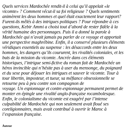
Quels services Mardochée rendit-il à celui qu’il appelait «le
vicomte» ? Comment vécut-il sa foi religieuse ? Quels sentiments
animèrent les deux hommes et quel était exactement leur rapport?
Furent-ils mêlés à des intrigues politiques ? Pour répondre à ces
questions, Kebir Ammi a choisi tout d’abord de rester fidèle à la
vérité humaine des personnages. Puis il a donné la parole à
Mardochée qui n’avait jamais pu parler de ce voyage et apportait
une perspective maghrébine. Enfin, il a conservé plusieurs éléments
véridiques essentiels au suspense : les désaccords entre les deux
hommes, les dangers qu’ils coururent, les rivalités coloniales, et les
buts de la mission du vicomte. Ancrée dans ces éléments
historiques, l’intrigue semi-fictive du roman fait de Mardochée un
héros invincible qui n’hésite pas à user du mensonge, du poignard
et du sexe pour déjouer les intrigues et sauver le vicomte. Tour à
tour libertin, imposteur, et tueur, sa méfiance obsessionnelle se
retourne peu à peu contre son compagnon de
voyage. Un espionnage et contre-espionnage permanent permet de
monter en épingle une rivalité anglo-française rocambolesque.
Enfin, le colonialisme du vicomte est exagéré par l’intense
culpabilité de Mardochée qui non seulement avait floué ses
coreligionnaires, mais avait contribué à ouvrir le Maroc à
l’expansion française.
Auteur