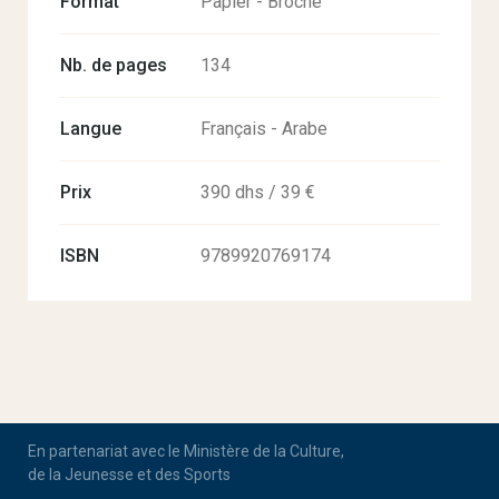
Format
Papier - Broché
Nb. de pages
134
Langue
Français - Arabe
Prix
390 dhs / 39 €
ISBN
9789920769174
En partenariat avec le Ministère de la Culture,
de la Jeunesse et des Sports