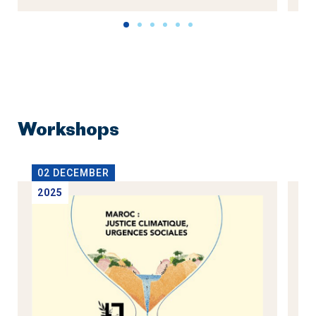
Workshops
02 DECEMBER
1
2025
2