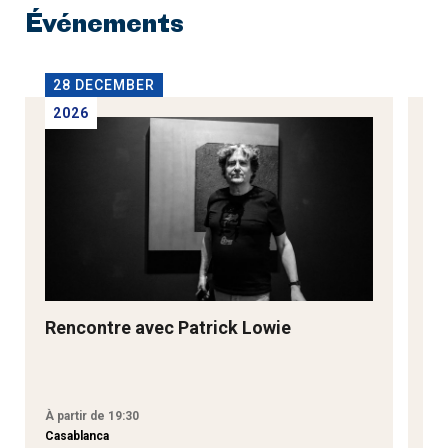
Événements
28 DECEMBER
2
2026
2
Rencontre avec Patrick Lowie
Re
M
À partir de 19:30
À p
Casablanca
Tan