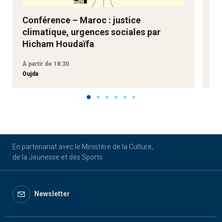
Conférence – Maroc : justice
Ne
climatique, urgences sociales par
Go
Hicham Houdaïfa
À partir de 18:30
À p
Oujda
Aga
En partenariat avec le Ministère de la Culture,
de la Jeunesse et des Sports
Newsletter