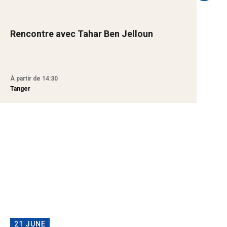
Rencontre avec Tahar Ben Jelloun
B
A
À partir de 14:30
À
Tanger
T
21 JUNE