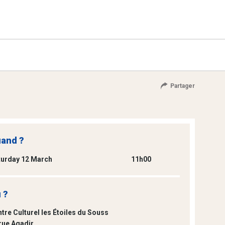
Partager
and ?
turday 12 March
11h00
 ?
tre Culturel les Étoiles du Souss
rue Agadir