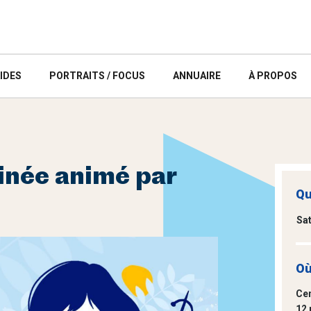
IDES
PORTRAITS / FOCUS
ANNUAIRE
À PROPOS
inée animé par
Qu
Sa
Où
Cen
12 