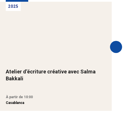
2025
Atelier d’écriture créative avec Salma
S
Bakkali
p
À partir de 10:00
À
Casablanca
R