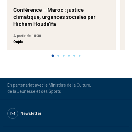
Conférence – Maroc : justice
Ne
climatique, urgences sociales par
Go
Hicham Houdaïfa
À partir de 18:30
À p
Oujda
Aga
En partenariat avec le Ministère de la Culture,
de la Jeunesse et des Sports
Newsletter