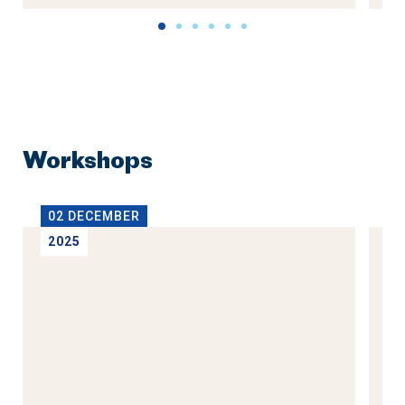
Workshops
02 DECEMBER
1
2025
2