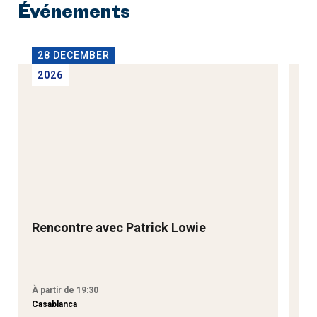
Événements
28 DECEMBER
2
2026
2
Rencontre avec Patrick Lowie
Re
M
À partir de 19:30
À p
Casablanca
Tan