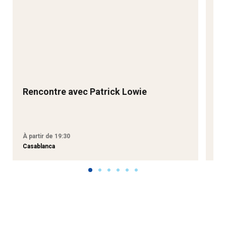
Rencontre avec Patrick Lowie
Re
M
À partir de 19:30
À p
Casablanca
Tan