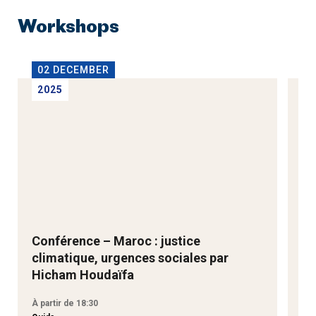
Workshops
02 DECEMBER
1
2025
2
Conférence – Maroc : justice
Ne
climatique, urgences sociales par
Go
Hicham Houdaïfa
À partir de 18:30
À p