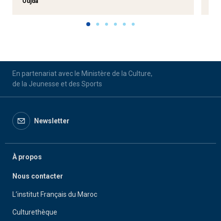
Oujda
Aga
En partenariat avec le Ministère de la Culture,
de la Jeunesse et des Sports
Newsletter
À propos
Nous contacter
L’institut Français du Maroc
Culturethèque