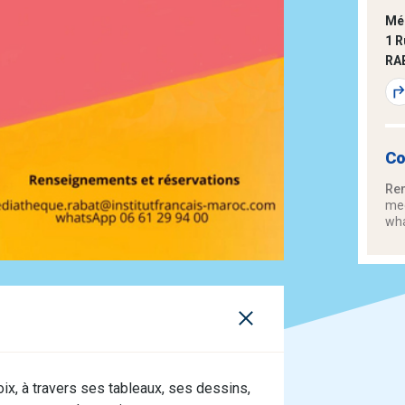
Méd
1 R
RA
Co
Ren
med
wha
x, à travers ses tableaux, ses dessins,