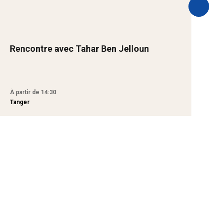
Rencontre avec Tahar Ben Jelloun
B
A
À partir de 14:30
À
Tanger
T