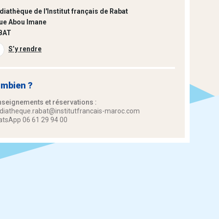
iathèque de l'Institut français de Rabat
ue Abou Imane
BAT
S’y rendre
mbien ?
seignements et réservations :
iatheque.rabat@institutfrancais-maroc.com
tsApp 06 61 29 94 00