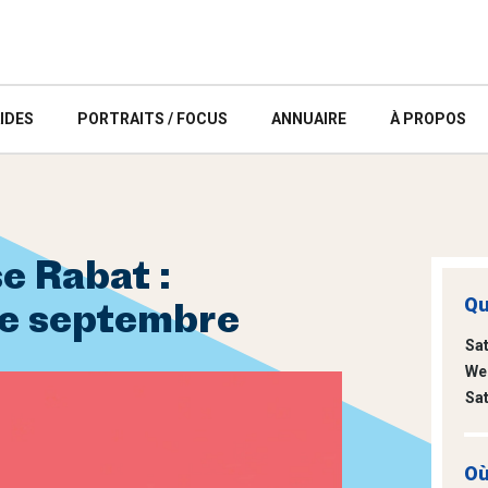
IDES
PORTRAITS / FOCUS
ANNUAIRE
À PROPOS
e Rabat :
Qu
e septembre
Sa
We
Sa
Où