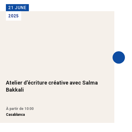
21 JUNE
2025
Atelier d’écriture créative avec Salma
S
Bakkali
p
À partir de 10:00
À
Casablanca
R