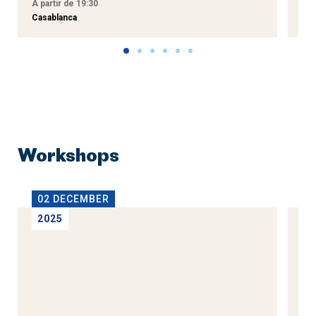
À partir de 19:30
À p
Casablanca
Tan
Workshops
02 DECEMBER
1
2025
2