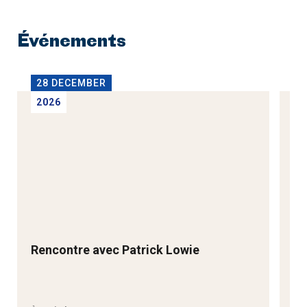
Événements
28 DECEMBER
2
2026
2
Rencontre avec Patrick Lowie
Re
M