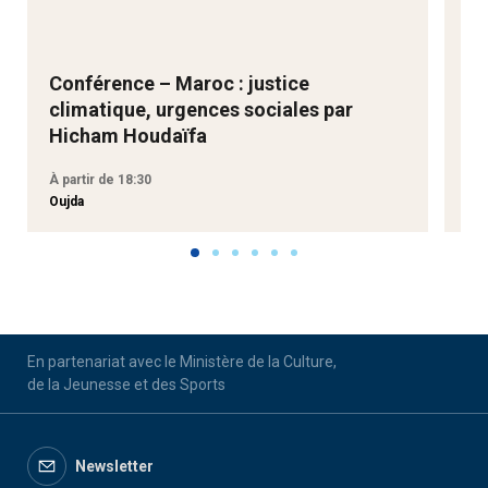
Conférence – Maroc : justice
Ne
climatique, urgences sociales par
Go
Hicham Houdaïfa
À partir de 18:30
À p
Oujda
Aga
En partenariat avec le Ministère de la Culture,
de la Jeunesse et des Sports
Newsletter