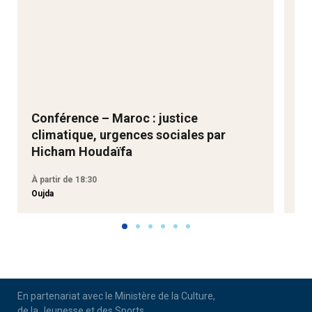
Conférence – Maroc : justice
Ne
climatique, urgences sociales par
Go
Hicham Houdaïfa
À partir de 18:30
À p
Oujda
Aga
En partenariat avec le Ministère de la Culture,
de la Jeunesse et des Sports