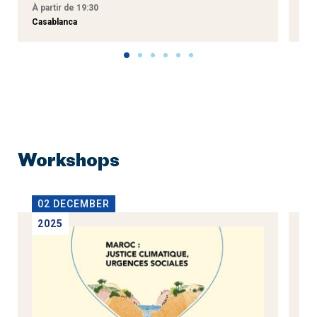
À partir de 19:30
À p
Casablanca
Tan
Workshops
02 DECEMBER
1
2025
2