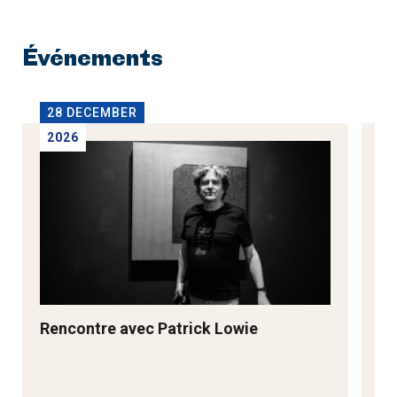
Événements
28 DECEMBER
2
2026
2
Rencontre avec Patrick Lowie
Re
M