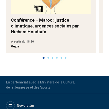
Conférence – Maroc : justice
Ne
climatique, urgences sociales par
Go
Hicham Houdaïfa
À partir de 18:30
À p
Oujda
Aga
En partenariat avec le Ministère de la Culture,
de la Jeunesse et des Sports
Newsletter