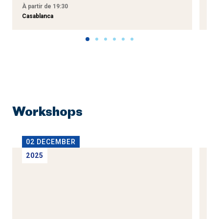
À partir de 19:30
À p
Casablanca
Tan
Workshops
02 DECEMBER
1
2025
2