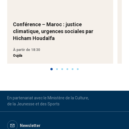
Conférence – Maroc : justice
Ne
climatique, urgences sociales par
Go
Hicham Houdaïfa
À partir de 18:30
À p
Oujda
Aga
En partenariat avec le Ministère de la Culture,
de la Jeunesse et des Sports
Newsletter