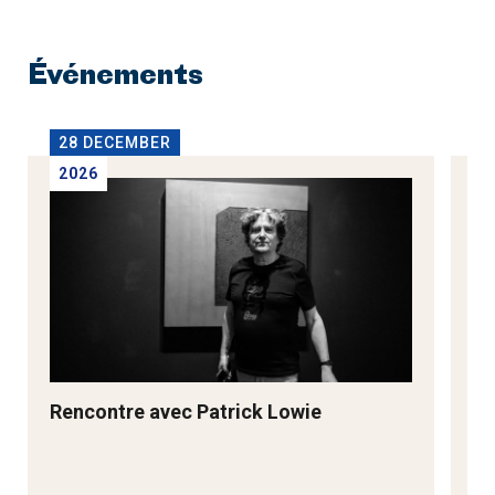
Événements
28 DECEMBER
2
2026
2
Rencontre avec Patrick Lowie
Re
M