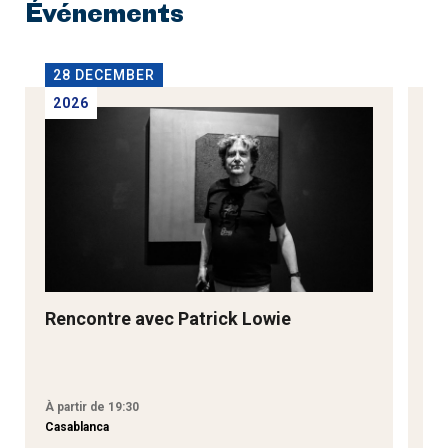
Événements
28 DECEMBER
2
2026
2
Rencontre avec Patrick Lowie
Re
M
À partir de 19:30
À p
Casablanca
Tan