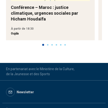
Conférence – Maroc : justice
Ne
climatique, urgences sociales par
Go
Hicham Houdaïfa
À partir de 18:30
À p
Oujda
Aga
En partenariat avec le Ministère de la Culture,
de la Jeunesse et des Sports
Newsletter