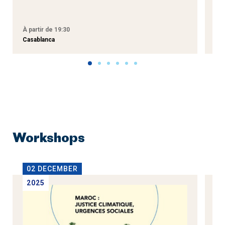
À partir de 19:30
À p
Casablanca
Tan
Workshops
02 DECEMBER
1
2025
2