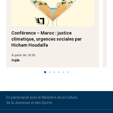
Conférence – Maroc : justice
Ne
climatique, urgences sociales par
Go
Hicham Houdaïfa
À partir de 18:30
À p
Oujda
Aga
En partenariat avec le Ministère de la Culture,
de la Jeunesse et des Sports