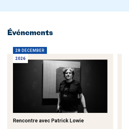
Événements
28 DECEMBER
2
2026
2
Rencontre avec Patrick Lowie
Re
M