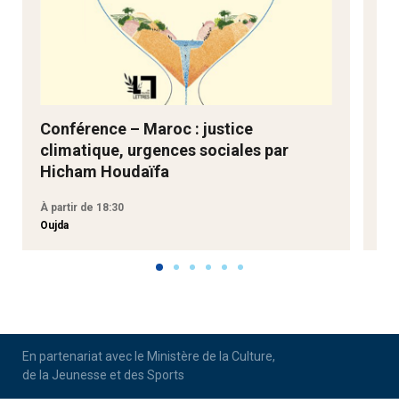
Conférence – Maroc : justice
Ne
climatique, urgences sociales par
Go
Hicham Houdaïfa
À partir de 18:30
À p
Oujda
Aga
En partenariat avec le Ministère de la Culture,
de la Jeunesse et des Sports