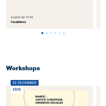
M
À partir de 19:30
À p
Casablanca
Tan
Workshops
02 DECEMBER
1
2025
2