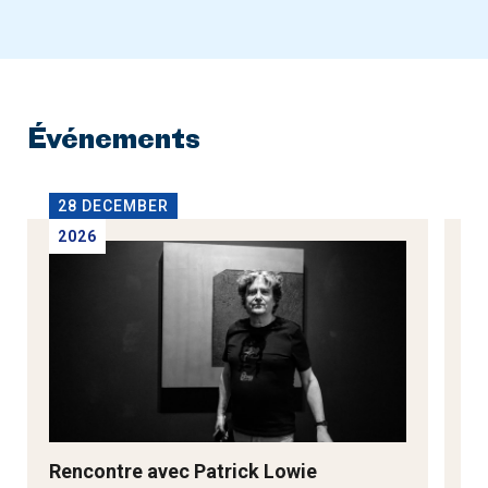
Événements
28 DECEMBER
2
2026
2
Rencontre avec Patrick Lowie
Re