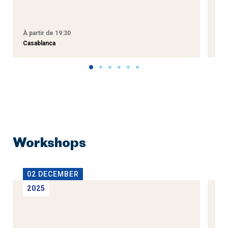
M
À partir de 19:30
À p
Casablanca
Tan
Workshops
02 DECEMBER
1
2025
2