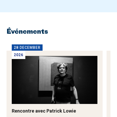
Événements
28 DECEMBER
2
2026
2
Rencontre avec Patrick Lowie
Re