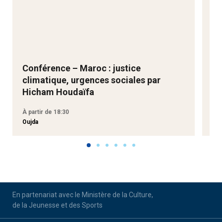
Conférence – Maroc : justice
Ne
climatique, urgences sociales par
Go
Hicham Houdaïfa
À partir de 18:30
À p
Oujda
Aga
En partenariat avec le Ministère de la Culture,
de la Jeunesse et des Sports