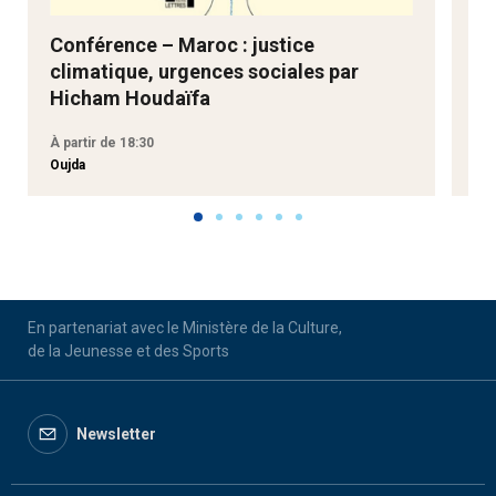
Conférence – Maroc : justice
Ne
climatique, urgences sociales par
Go
Hicham Houdaïfa
À partir de 18:30
À p
Oujda
Aga
En partenariat avec le Ministère de la Culture,
de la Jeunesse et des Sports
Newsletter