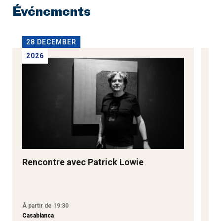
Événements
28 DECEMBER
2
2026
2
Rencontre avec Patrick Lowie
Re
M
À partir de 19:30
À p
Casablanca
Tan