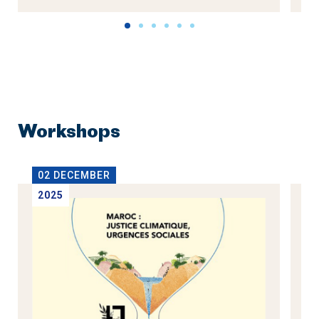
Workshops
02 DECEMBER
1
2025
2