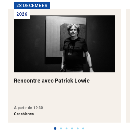
28 DECEMBER
2
2026
2
Rencontre avec Patrick Lowie
Re
M
À partir de 19:30
À p
Casablanca
Tan