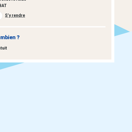
BAT
S’y rendre
mbien ?
tuit