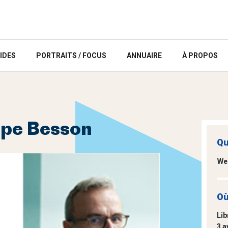
IDES
PORTRAITS / FOCUS
ANNUAIRE
À PROPOS
ppe Besson
Qu
We
Où
Lib
3 a