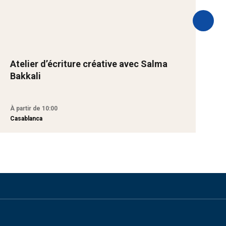
Atelier d’écriture créative avec Salma
S
Bakkali
p
À partir de 10:00
À
Casablanca
R