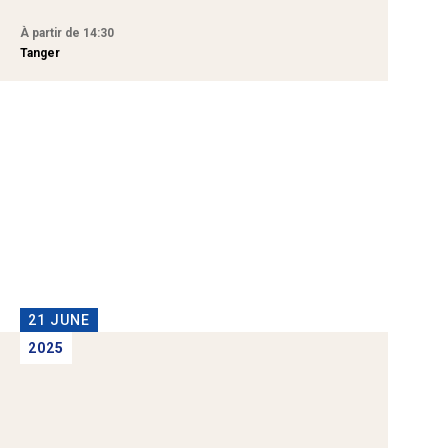
À partir de 14:30
À
Tanger
T
21 JUNE
2025