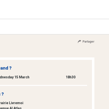
Partager
and ?
dnesday 15 March
18h30
 ?
rairie Livremoi
venue Al Atlas