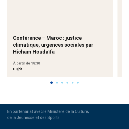
Conférence – Maroc : justice
Ne
climatique, urgences sociales par
Go
Hicham Houdaïfa
À partir de 18:30
À p
Oujda
Aga
En partenariat avec le Ministère de la Culture,
de la Jeunesse et des Sports