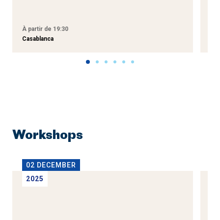
À partir de 19:30
À p
Casablanca
Tan
Workshops
02 DECEMBER
1
2025
2