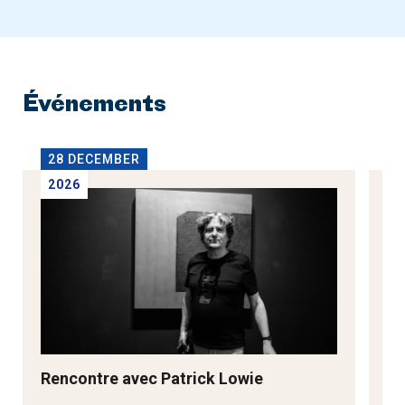
Événements
28 DECEMBER
2
2026
2
Rencontre avec Patrick Lowie
Re
M