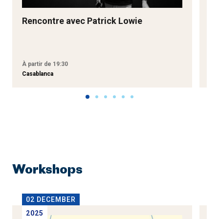
Rencontre avec Patrick Lowie
Re
M
À partir de 19:30
À p
Casablanca
Tan
Workshops
02 DECEMBER
1
2025
2