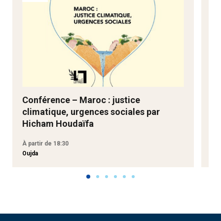
Conférence – Maroc : justice
Ne
climatique, urgences sociales par
Go
Hicham Houdaïfa
À partir de 18:30
À p
Oujda
Aga