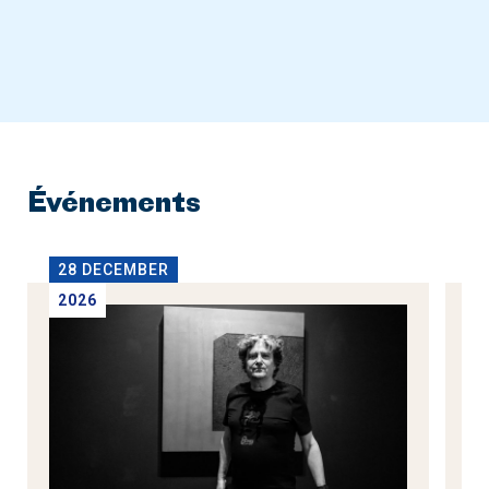
Événements
28 DECEMBER
2
2026
2