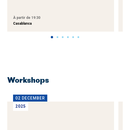
À partir de 19:30
À p
Casablanca
Tan
Workshops
02 DECEMBER
1
2025
2