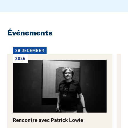
Événements
28 DECEMBER
2
2026
2
Rencontre avec Patrick Lowie
Re
M