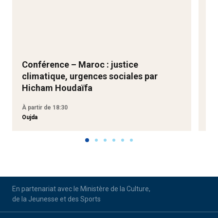
Conférence – Maroc : justice
Ne
climatique, urgences sociales par
Go
Hicham Houdaïfa
À partir de 18:30
À p
Oujda
Aga
En partenariat avec le Ministère de la Culture,
de la Jeunesse et des Sports