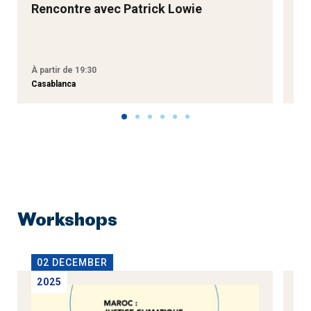
Rencontre avec Patrick Lowie
Re
M
À partir de 19:30
À p
Casablanca
Tan
Workshops
02 DECEMBER
1
2025
2