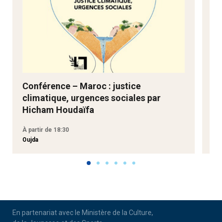
Conférence – Maroc : justice
Ne
climatique, urgences sociales par
Go
Hicham Houdaïfa
À partir de 18:30
À p
Oujda
Aga
En partenariat avec le Ministère de la Culture,