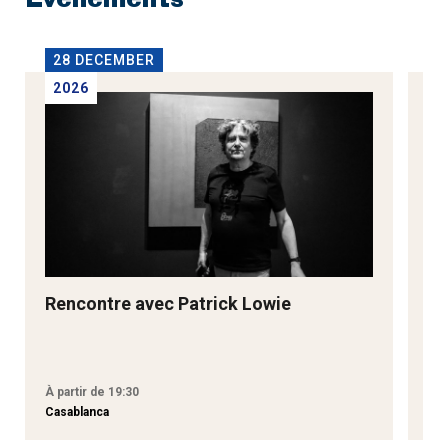
Événements
28 DECEMBER
2
2026
2
Rencontre avec Patrick Lowie
Re
M
À partir de 19:30
À p
Casablanca
Tan