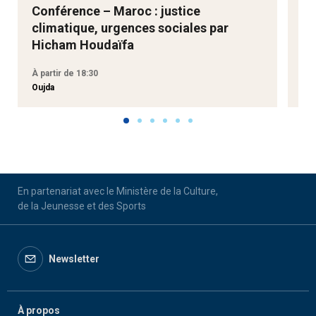
Conférence – Maroc : justice
Ne
climatique, urgences sociales par
Go
Hicham Houdaïfa
À partir de 18:30
À p
Oujda
Aga
En partenariat avec le Ministère de la Culture,
de la Jeunesse et des Sports
Newsletter
À propos