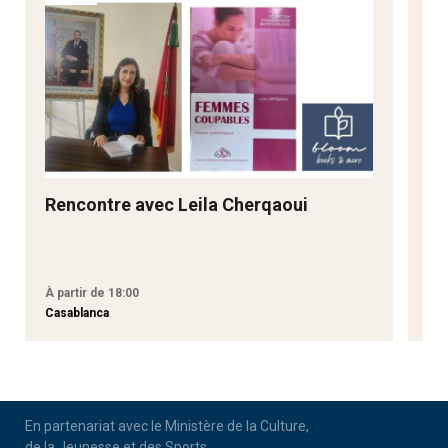
Rencontre avec Leila Cherqaoui
Re
À partir de 18:00
À p
Casablanca
Cas
En partenariat avec le Ministère de la Culture,
de la Jeunesse et des Sports