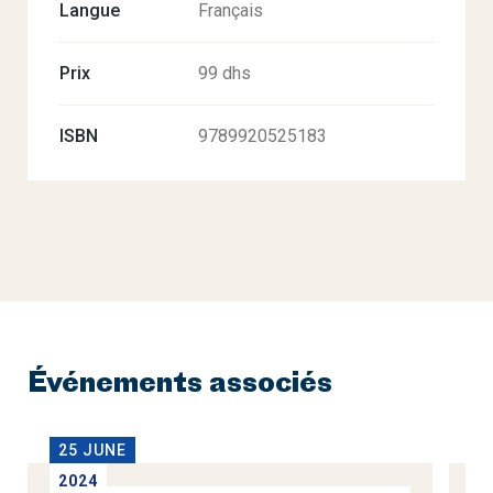
Langue
Français
Prix
99 dhs
ISBN
9789920525183
Événements associés
25 JUNE
2
2024
2