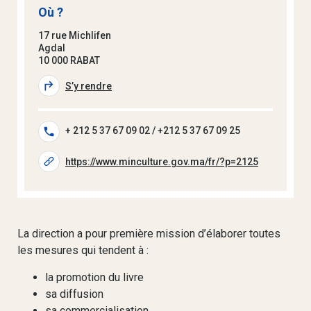
Où ?
17 rue Michlifen
Agdal
10 000 RABAT
S’y rendre
+ 212 5 37 67 09 02 / +212 5 37 67 09 25
https://www.minculture.gov.ma/fr/?p=2125
La direction a pour première mission d’élaborer toutes
les mesures qui tendent à :
la promotion du livre
sa diffusion
sa commercialisation