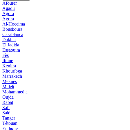
Afourer
Agadir
Agora
Agora
Al-Hoceima
Bouskoura
Casablanca
Dakhla
El Jadida
Essaouira
Fès
Ifrane
Kénitra
Khouribga
Marrakech
Meknès
Midelt
Mohammedia
Oujda
Rabat
Safi
Salé
Tanger
Tétouan
En ligne