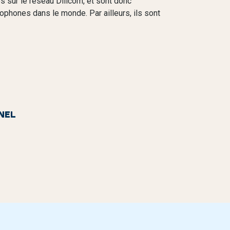
cés sur le réseau Dilicom, et sont donc
ophones dans le monde. Par ailleurs, ils sont
NEL