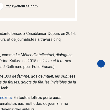
https://etlettres.com
endante basée à Casablanca. Depuis en 2014,
urs et de journalistes à travers cinq
las, comme
Le Métier d’intellectuel
,
dialogues
Driss Ksikes en 2015 ou
Islam et femmes,
 à Gallimard pour Folio Essais).
mme
Dos de femme, dos de mulet, les oubliées
 de fraises, doigts de fée, les invisibles de la
Arab.
endants
, En toutes lettres porte aussi
ournalistes aux méthodes du journalisme
 devenir des auteurs.