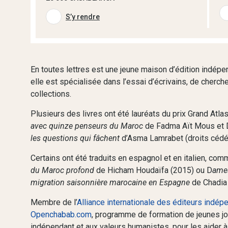
S’y rendre
En toutes lettres est une jeune maison d’édition indép
elle est spécialisée dans l’essai d’écrivains, de cherche
collections.
Plusieurs des livres ont été lauréats du prix Grand At
avec quinze penseurs du Maroc
de Fadma Aït Mous et 
les questions qui fâchent
d’Asma Lamrabet (droits cédés
Certains ont été traduits en espagnol et en italien, co
du Maroc profond
de Hicham Houdaïfa (2015) ou D
ames
migration saisonnière marocaine en Espagne
de Chadia 
Membre de l’
Alliance internationale des éditeurs indép
Openchabab.com
, programme de formation de jeunes j
indépendant et aux valeurs humanistes, pour les aider à